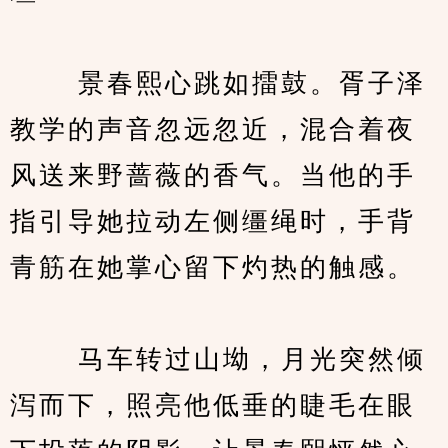
　　 景春熙心跳如擂鼓。胥子泽
教学的声音忽远忽近，混合着夜
风送来野蔷薇的香气。当他的手
指引导她拉动左侧缰绳时，手背
青筋在她掌心留下灼热的触感。
　　 马车转过山坳，月光突然倾
泻而下，照亮他低垂的睫毛在眼