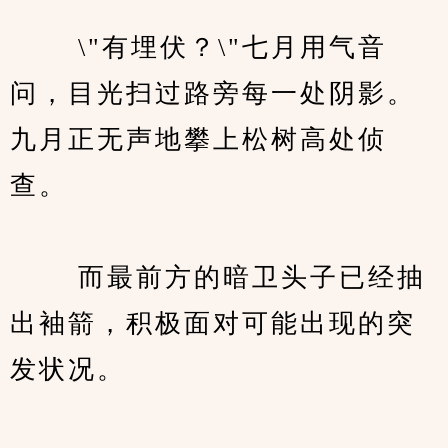
　　 \"有埋伏？\"七月用气音
问，目光扫过路旁每一处阴影。
九月正无声地攀上松树高处侦
查。
　　 而最前方的暗卫头子已经抽
出袖箭，积极面对可能出现的突
发状况。