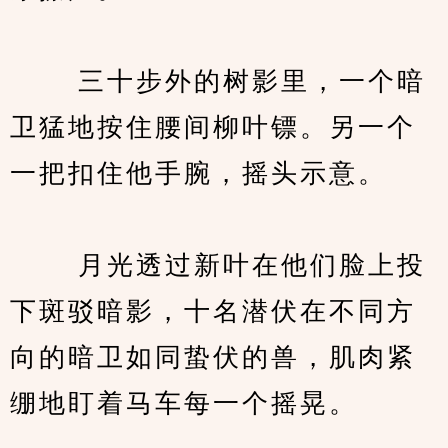
　　 三十步外的树影里，一个暗
卫猛地按住腰间柳叶镖。另一个
一把扣住他手腕，摇头示意。
　　 月光透过新叶在他们脸上投
下斑驳暗影，十名潜伏在不同方
向的暗卫如同蛰伏的兽，肌肉紧
绷地盯着马车每一个摇晃。