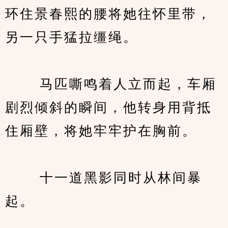
环住景春熙的腰将她往怀里带，
另一只手猛拉缰绳。
　　 马匹嘶鸣着人立而起，车厢
剧烈倾斜的瞬间，他转身用背抵
住厢壁，将她牢牢护在胸前。
　　 十一道黑影同时从林间暴
起。