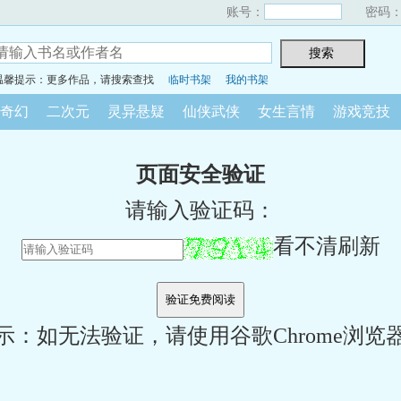
账号：
密码
温馨提示：更多作品，请搜索查找
临时书架
我的书架
奇幻
二次元
灵异悬疑
仙侠武侠
女生言情
游戏竞技
页面安全验证
请输入验证码：
看不清刷新
示：如无法验证，请使用谷歌Chrome浏览