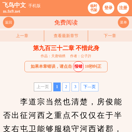
飞鸟中文
手机版
临时
登录
注册
书架
m.fn9.net
免费阅读
返回
菜单
上一章
查看最新章节
下一章
第九百三十二章 不惜此身
作品：天唐锦绣
作者：公子許
如果本章错误，请点击
报错
10秒纠正
上一页
1
2
3
下—页
　　李道宗当然也清楚，房俊能
否出征河西之重点不仅仅在于半
支右屯卫能够服稳守河西诸郡，