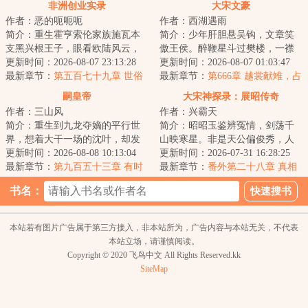
非洲创业实录
大宋文豪
多！（求月票）
作者：恶的呃呃呃
作者：西湖遇雨
简介：重生霍亨索伦家族施瓦本
简介：少年肝胆悬吴钩，文章笑
支黑兴根王子，眼看欧陆风云，
傲王侯。醉鞭星斗过樊楼，一襟
大战将起，这欧陆不待也罢。东
更新时间：2026-08-07 23:13:28
唐气象，半卷宋风流！...
更新时间：2026-08-07 01:03:47
非圈地，移民开...
最新章节：
第五百七十九章 世俗
最新章节：
第666章 越裳献雉，占
化改革
城输稻
嗣皇帝
大宋神探录：展昭传奇
作者：三山风
作者：兴霸天
简介：重生到九龙夺嫡的平行世
简介：昭昭玉鉴辨冤情，剑荡千
界，想着大干一场的沈叶，却发
山映寒星。非是天公偏俊秀，人
现自己竟然成了被群起而攻之的
更新时间：2026-08-08 10:13:04
间必要此光明。展昭的神探之
更新时间：2026-07-31 16:28:25
太子。知道太子...
最新章节：
第九百五十三章 有时
路，自大相国寺开...
最新章节：
番外第二十八章 真相
候，我和父皇是一样的人
与结局（中）
书名：
本站若有图片广告属于第三方接入，非本站所为，广告内容与本站无关，不代表
本站立场，请谨慎阅读。
Copyright © 2020 飞鸟中文 All Rights Reserved.kk
SiteMap