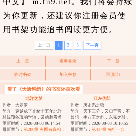
中文】 m.fn9.net。我们将会持续
为你更新，还建议你注册会员使
用书架功能追书阅读更方便。
上一页
1
2
3
下—页
上一章
查看目录
下一章
临时书架
加入书签
回顶部↑
看了《天唐锦绣》的书友还喜欢看
北洋之梦
江左伪郎
作者：大罗罗
作者：历史系之狼
简介：穿越成了光绪十五年北洋
简介：天下三分，又归于晋，不
总统预备班的学渣，常德胜看着
曾想，生八王之乱，永嘉之耻，
自己的一众好同学：冯国璋、段
更新时间：2026-08-08 06:14:54
五胡乱华，北国沦陷，衣冠南
更新时间：2026-08-08 10:10:55
祺瑞、曹锟、王...
最新章节：
第206章 有图有真相，
渡。为了求得一口...
最新章节：
第437章 先行一步
亲爸爸，可不能让李鸿章赢太