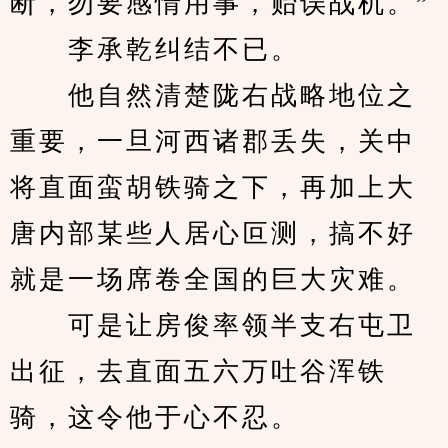
断，勿要感情用事，贻误战机。”
　　李承乾纠结不已。
　　他自然清楚陇右战略地位之
重要，一旦河西诸郡丢失，关中
将直面蛮胡铁骑之下，再加上大
唐内部某些人居心叵测，搞不好
就是一场席卷全国的巨大灾难。
　　可是让房俊率领半支右屯卫
出征，去直面五六万吐谷浑铁
骑，这令他于心不忍。